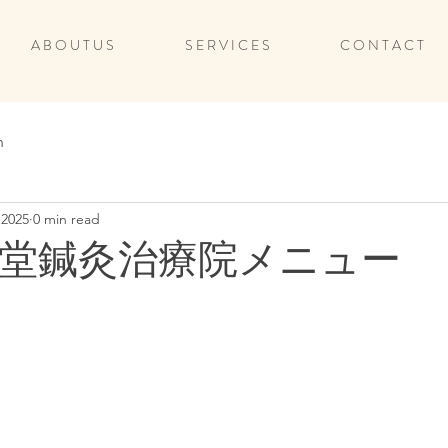
A B O U T U S
S E R V I C E S
C O N T A C T
n
 2025
0 min read
堂鍼灸治療院メニュー