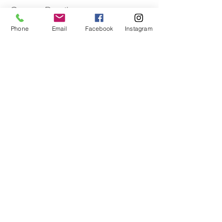
Contact Details
Phone
Email
Facebook
Instagram
copyright © 2016 ARIAKE DO
WELLBEING LLP. All rights reserved.